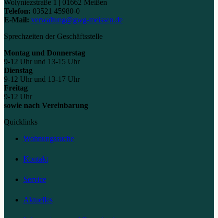
Wolyniezstraße 1 | 01662 Meißen
Telefon:
03521 45980-0
E-Mail:
verwaltung@gwg-meissen.de
Sprechzeiten der Geschäftsstelle
Montag und Donnerstag
9-12 Uhr und 13-15 Uhr
Dienstag
9-12 Uhr und 13-17 Uhr
Freitag
9-12 Uhr
sowie nach Vereinbarung
Quicklinks
Wohnungssuche
Kontakt
Service
Aktuelles