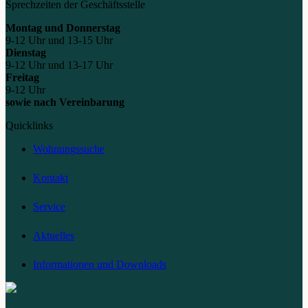
Sprechzeiten der Geschäftsstelle
Montag und Donnerstag
9-12 Uhr und 13-15 Uhr
Dienstag
9-12 Uhr und 13-17 Uhr
Freitag
9-12 Uhr
sowie nach Vereinbarung
Quicklinks
Wohnungssuche
Kontakt
Service
Aktuelles
Informationen und Downloads