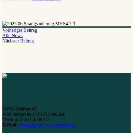
Vorheriger Beitrag
Alle News
Nächster Beitrag
GWG Meißen eG
Wolyniezstraße 1 | 01662 Meißen
Telefon:
03521 45980-0
E-Mail:
verwaltung@gwg-meissen.de