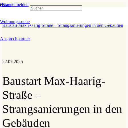
Havarie melden
Start
»
Technik und Bau
»
Wohnungssuche
Baustart Max-Haarig-Straße – Strangsanierungen in den Gebäuden
Ansprechpartner
22.07.2025
Baustart Max-Haarig-
Straße –
Strangsanierungen in den
Gebäuden