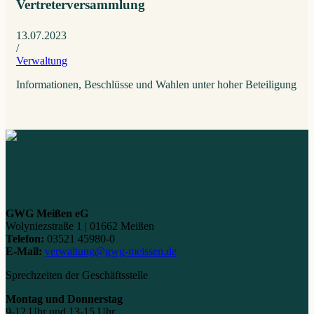
Vertreterversammlung
13.07.2023
/
Verwaltung
Informationen, Beschlüsse und Wahlen unter hoher Beteiligung
GWG Meißen eG
Wolyniezstraße 1 | 01662 Meißen
Telefon:
03521 45980-0
E-Mail:
verwaltung@gwg-meissen.de
Sprechzeiten der Geschäftsstelle
Montag und Donnerstag
9-12 Uhr und 13-15 Uhr