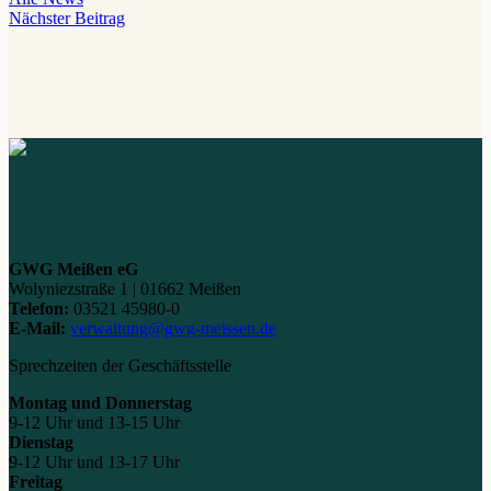
Nächster Beitrag
GWG Meißen eG
Wolyniezstraße 1 | 01662 Meißen
Telefon:
03521 45980-0
E-Mail:
verwaltung@gwg-meissen.de
Sprechzeiten der Geschäftsstelle
Montag und Donnerstag
9-12 Uhr und 13-15 Uhr
Dienstag
9-12 Uhr und 13-17 Uhr
Freitag